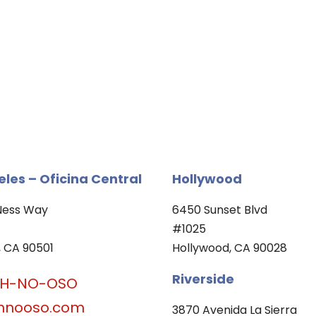
eles – Oficina Central
Hollywood
Ness Way
6450 Sunset Blvd
#1025
 CA 90501
Hollywood, CA 90028
Riverside
OH-NO-OSO
hnooso.com
3870 Avenida La Sierra